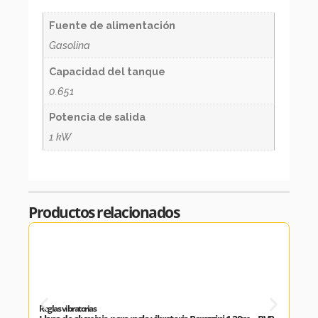
Fuente de alimentación
Gasolina
Capacidad del tanque
0.651
Potencia de salida
1 kW
Productos relacionados
Reglas vibratorias
Regla