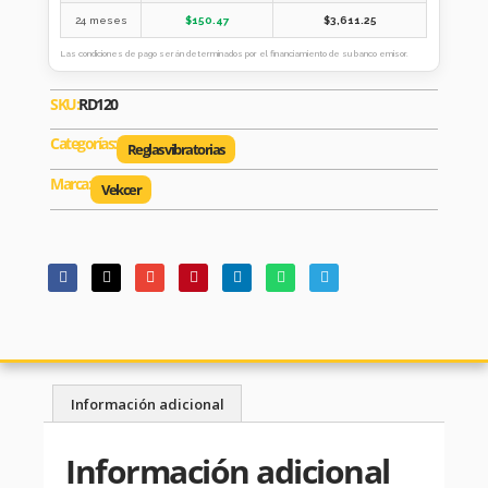
24 meses
$
150.47
$
3,611.25
Las condiciones de pago serán determinados por el financiamiento de su banco emisor.
SKU:
RD120
Categorías:
Reglas vibratorias
Marca:
Vekcer
Información adicional
Información adicional