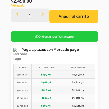
$
2,490.00
IVA incluido
Añadir al carrito
Ordenar por Whatsapp
Paga a plazos con Mercado pago
PLAZO
MENSUALIDAD
TOTAL A PAGAR
3 meses
$
899.06
$
2,697.17
6 meses
$
468.78
$
2,812.70
9 meses
$
328.02
$
2,952.14
12 meses
$
257.45
$
3,089.34
18 meses
$
184.85
$
3,327.39