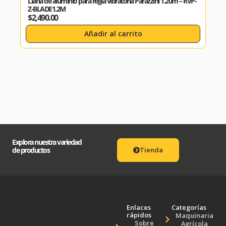
Llana de aluminio para regla vibratoria Parazzini 1.20m – RVP-
Llan
Z-BLADE1.2M
Z-B
$
2,490.00
$
4,
Añadir al carrito
Explora nuestra variedad
de productos
Tienda
Enlaces
Categorías
rápidos
Maquinaria
Sobre
Agrícola