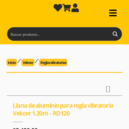
Inicio
Vekcer
Reglas vibratorias
Llana de aluminio para regla vibratoria
Vekcer 1.20m – RD120