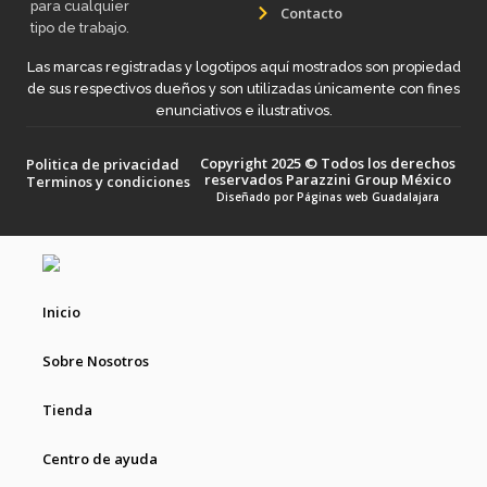
para cualquier
Contacto
tipo de trabajo.
Las marcas registradas y logotipos aquí mostrados son propiedad
de sus respectivos dueños y son utilizadas únicamente con fines
enunciativos e ilustrativos.
Copyright 2025 © Todos los derechos
Politica de privacidad
reservados Parazzini Group México
Terminos y condiciones
Diseñado por
Páginas web Guadalajara
Inicio
Sobre Nosotros
Tienda
Centro de ayuda