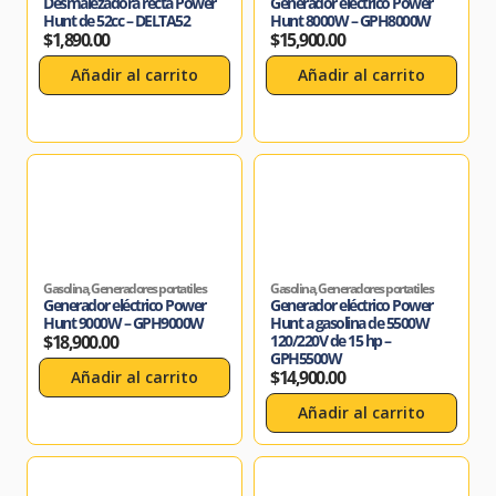
Desmalezadora recta Power
Generador eléctrico Power
Hunt de 52cc – DELTA52
Hunt 8000W – GPH8000W
$
1,890.00
$
15,900.00
Añadir al carrito
Añadir al carrito
Gasolina
,
Generadores portatiles
Gasolina
,
Generadores portatiles
Generador eléctrico Power
Generador eléctrico Power
Hunt 9000W – GPH9000W
Hunt a gasolina de 5500W
$
18,900.00
120/220V de 15 hp –
GPH5500W
$
14,900.00
Añadir al carrito
Añadir al carrito