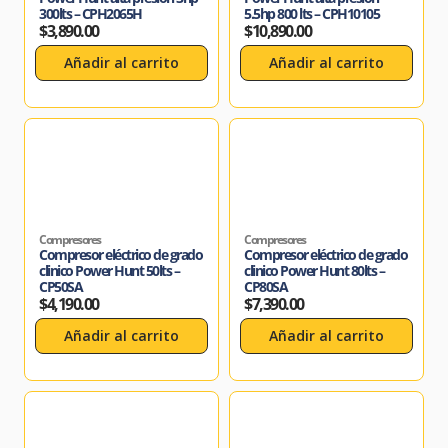
300lts – CPH2065H
5.5hp 800 lts – CPH10105
$
3,890.00
$
10,890.00
Añadir al carrito
Añadir al carrito
Compresores
Compresores
Compresor eléctrico de grado
Compresor eléctrico de grado
clinico Power Hunt 50lts –
clinico Power Hunt 80lts –
CP50SA
CP80SA
$
4,190.00
$
7,390.00
Añadir al carrito
Añadir al carrito