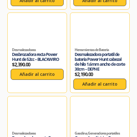
Añadir al carrito
Añadir al carrito
Desmalezadoras
Herramientas de Bateria
Desbrozadora recta Power
Desmalezadora portatil de
Hunt de 52cc – BLACKWIRO
bateria Power Hunt cabezal
$
2,390.00
de hilo 1.6mm ancho de corte
30cm – DEPHE
$
2,190.00
Añadir al carrito
Añadir al carrito
Desmalezadoras
Gasolina
,
Generadores portatiles