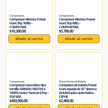
Compresores
Compresores
Compresor eléctrico Power
Compresor eléctrico Power
Hunt 3hp 100lts –
Hunt 3hp 80lts –
COMPH100L
COMPHKIT80L
$
10,300.00
$
5,790.00
Añadir al carrito
Añadir al carrito
Compresores
Herramientas de Bateria
Compresor neumático tipo
Cortasetos de bateria Power
tornillo AIRMAN 185CFM a
Hunt espada de 10″ sistema
100PSi motor Yanmar 67Hp –
de lubricación automatica –
PDS185S
CEPHE
$
459,900.00
$
2,490.00