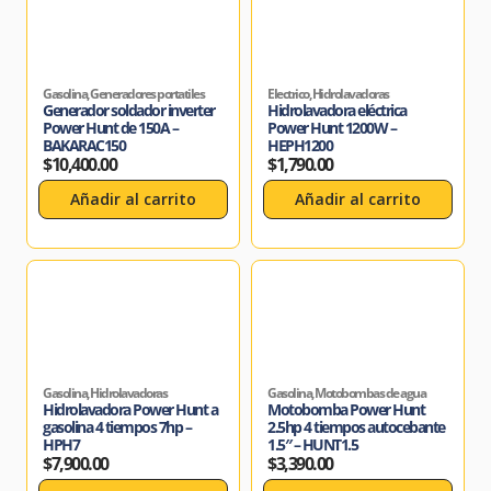
Gasolina
,
Generadores portatiles
Electrico
,
Hidrolavadoras
Generador soldador inverter
Hidrolavadora eléctrica
Power Hunt de 150A –
Power Hunt 1200W –
BAKARAC150
HEPH1200
$
10,400.00
$
1,790.00
Añadir al carrito
Añadir al carrito
Gasolina
,
Hidrolavadoras
Gasolina
,
Motobombas de agua
Hidrolavadora Power Hunt a
Motobomba Power Hunt
gasolina 4 tiempos 7hp –
2.5hp 4 tiempos autocebante
HPH7
1.5″ – HUNT1.5
$
7,900.00
$
3,390.00