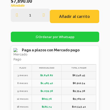
$
7,890.00
IVA incluido
Añadir al carrito
Ordenar por Whatsapp
Paga a plazos con Mercado pago
PLAZO
MENSUALIDAD
TOTAL A PAGAR
3 meses
$
2,848.82
$
8,546.45
6 meses
$
1,485.42
$
8,912.54
9 meses
$
1,039.38
$
9,354.38
12 meses
$
815.76
$
9,789.12
18 meses
$
585.74
$
10,543.41