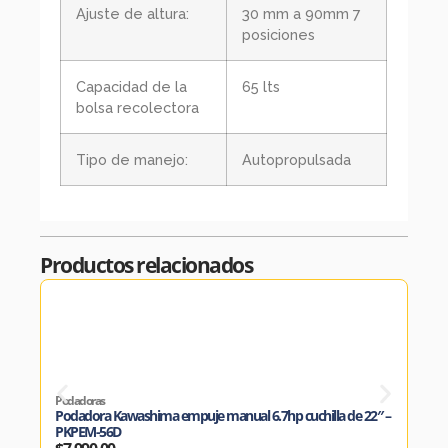
Ajuste de altura:
30 mm a 90mm 7
posiciones
Capacidad de la
65 lts
bolsa recolectora
Tipo de manejo:
Autopropulsada
Productos relacionados
Podadoras
Poda
Podadora Kawashima empuje manual 6.7hp cuchilla de 22″ –
Poda
PKPEM-56D
PKP