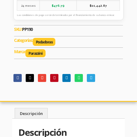
24 meses
$
476.79
$
11,442.87
Las condiciones de pago serán determinados por el financiamiento de su banco emisor.
SKU:
PP190
Categorías:
Podadoras
Marca:
Parazzini
Descripción
Descripción