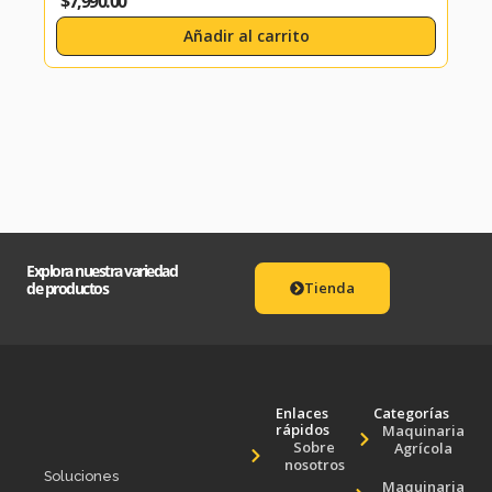
$
7,990.00
$
8,
Añadir al carrito
Explora nuestra variedad
de productos
Tienda
Enlaces
Categorías
rápidos
Maquinaria
Sobre
Agrícola
nosotros
Soluciones
Maquinaria