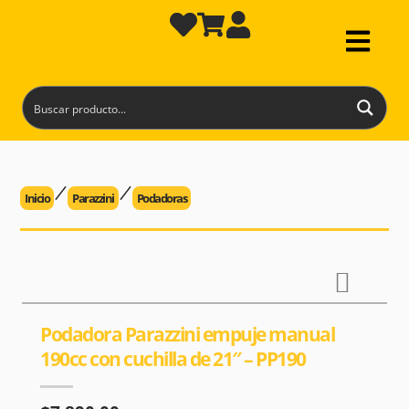
Inicio
Parazzini
Podadoras
Podadora Parazzini empuje manual
190cc con cuchilla de 21″ – PP190