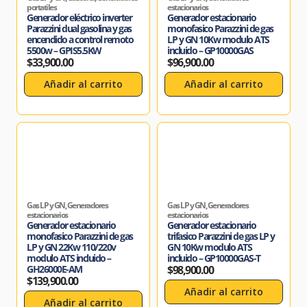
portatiles
estacionarios
Generador eléctrico inverter
Generador estacionario
Parazzini dual gasolina y gas
monofasico Parazzini de gas
encendido a control remoto
LP y GN 10Kw modulo ATS
5500w – GPIS5.5KW
incluido – GP10000GAS
$
33,900.00
$
96,900.00
Añadir al carrito
Añadir al carrito
Gas LP y GN
,
Generadores
Gas LP y GN
,
Generadores
estacionarios
estacionarios
Generador estacionario
Generador estacionario
monofasico Parazzini de gas
trifasico Parazzini de gas LP y
LP y GN 22Kw 110/220v
GN 10Kw modulo ATS
modulo ATS incluido –
incluido – GP10000GAS-T
GH26000E-AM
$
98,900.00
$
139,900.00
Añadir al carrito
Añadir al carrito