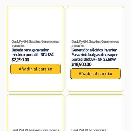
Gas LP y GN
,
Gasolina
,
Generadores
Gas LP y GN
,
Gasolina
,
Generadores
portatiles
portatiles
Bateria para generador
Generador eléctrico inverter
eléctrico portatil – BTU18A
Parazzini dual gasolina super
$
2,290.00
portatil 3500w – GPIS3.5KW
$
18,900.00
Añadir al carrito
Añadir al carrito
Gas LP y GN
,
Gasolina
,
Generadores
Gas LP y GN
,
Generadores