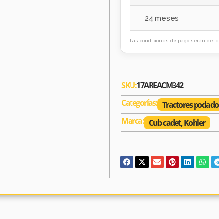
24 meses
Las condiciones de pago serán deter
SKU:
17AREACM342
Categorías:
Tractores podado
Marca:
Cub cadet
,
Kohler