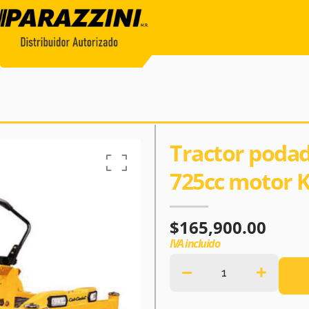
Tractor podad
725cc motor 
$
165,900.00
IVA incluido