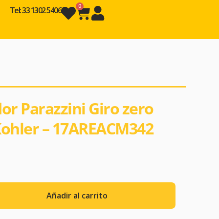
0
Tel: 33 1302 5406
or Parazzini Giro zero
Kohler – 17AREACM342
Añadir al carrito