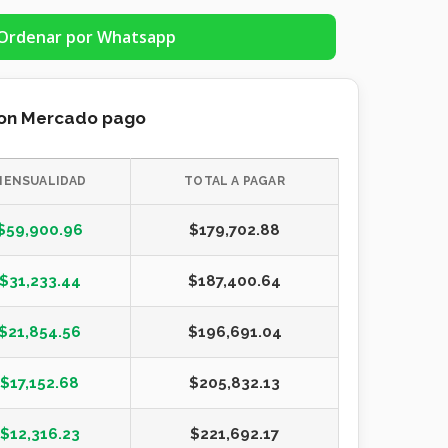
Ordenar por Whatsapp
con Mercado pago
MENSUALIDAD
TOTAL A PAGAR
$
59,900.96
$
179,702.88
$
31,233.44
$
187,400.64
$
21,854.56
$
196,691.04
$
17,152.68
$
205,832.13
$
12,316.23
$
221,692.17