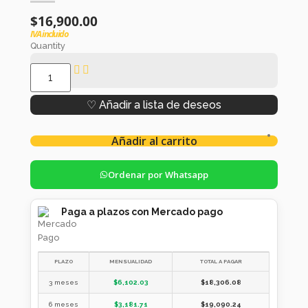
$
16,900.00
IVA incluido
Quantity
♡ Añadir a lista de deseos
Añadir al carrito
Ordenar por Whatsapp
Paga a plazos con Mercado pago
PLAZO
MENSUALIDAD
TOTAL A PAGAR
3 meses
$
6,102.03
$
18,306.08
6 meses
$
3,181.71
$
19,090.24