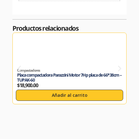
Productos relacionados
Compactadores
Comp
Placa compactadora Parazzini Motor 7Hp placa de 66*38cm –
Rodi
TUPAK-60
800
$
18,900.00
$
16
Añadir al carrito