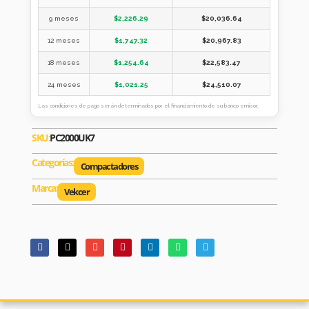
9 meses
$
2,226.29
$
20,036.64
12 meses
$
1,747.32
$
20,967.83
18 meses
$
1,254.64
$
22,583.47
24 meses
$
1,021.25
$
24,510.07
Las condiciones de pago serán determinados por el financiamiento de su banco emisor.
SKU:
PC2000UK7
Categorías:
Compactadores
Marca:
Vekcer