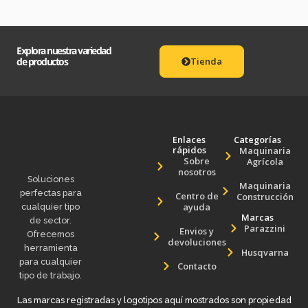
Explora nuestra variedad
de productos
Tienda
Enlaces
Categorías
rápidos
Maquinaria
Sobre
Agrícola
nosotros
Soluciones
Maquinaria
perfectas para
Centro de
Construcción
ayuda
cualquier tipo
Marcas
de sector.
Parazzini
Envios y
Ofrecemos
devoluciones
herramienta
Husqvarna
para cualquier
Contacto
tipo de trabajo.
Las marcas registradas y logotipos aquí mostrados son propiedad