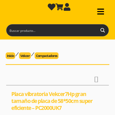
Inicio
Vekcer
Compactadores
Placa vibratoria Vekcer7Hp gran
tamaño de placa de 58*50cm super
eficiente – PC2000UK7