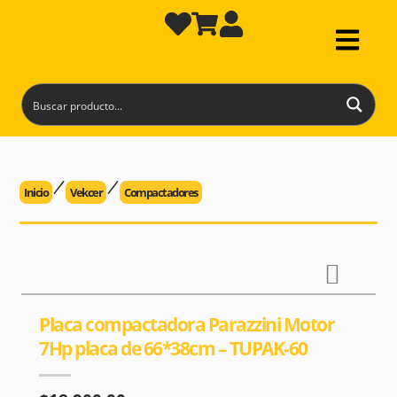
Inicio
Vekcer
Compactadores
Placa compactadora Parazzini Motor
7Hp placa de 66*38cm – TUPAK-60