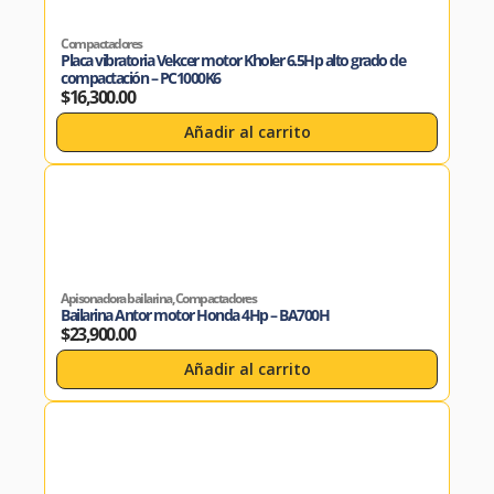
Compactadores
Placa vibratoria Vekcer motor Kholer 6.5Hp alto grado de
compactación – PC1000K6
$
16,300.00
Añadir al carrito
Apisonadora bailarina
,
Compactadores
Bailarina Antor motor Honda 4Hp – BA700H
$
23,900.00
Añadir al carrito