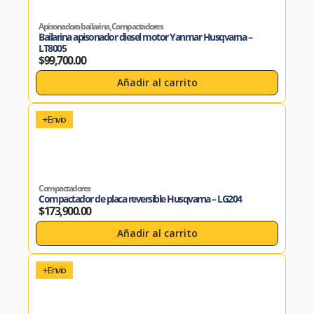
Apisonadora bailarina
,
Compactadores
Bailarina apisonador diesel motor Yanmar Husqvarna –
LT8005
$
99,700.00
Añadir al carrito
+ Envio
Compactadores
Compactador de placa reversible Husqvarna – LG204
$
173,900.00
Añadir al carrito
+ Envio