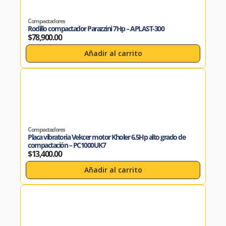
Compactadores
Rodillo compactador Parazzini 7Hp – APLAST-300
$
78,900.00
Añadir al carrito
Compactadores
Placa vibratoria Vekcer motor Kholer 6.5Hp alto grado de
compactación – PC1000UK7
$
13,400.00
Añadir al carrito