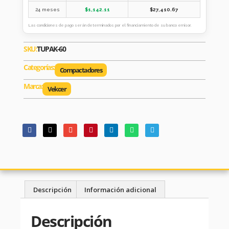
24 meses
$
1,142.11
$
27,410.67
Las condiciones de pago serán determinados por el financiamiento de su banco emisor.
SKU:
TUPAK-60
Categorías:
Compactadores
Marca:
Vekcer
Descripción
Información adicional
Descripción