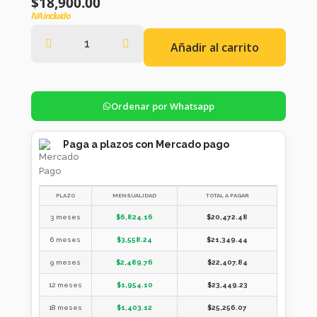
$
18,900.00
IVA incluido
Añadir al carrito
Ordenar por Whatsapp
Paga a plazos con Mercado pago
PLAZO
MENSUALIDAD
TOTAL A PAGAR
3 meses
$
6,824.16
$
20,472.48
6 meses
$
3,558.24
$
21,349.44
9 meses
$
2,489.76
$
22,407.84
12 meses
$
1,954.10
$
23,449.23
18 meses
$
1,403.12
$
25,256.07