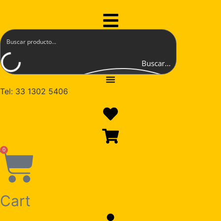
Ir
al
Flyout
contenido
Menu
Buscar...
Tel: 33 1302 5406
0
Cart