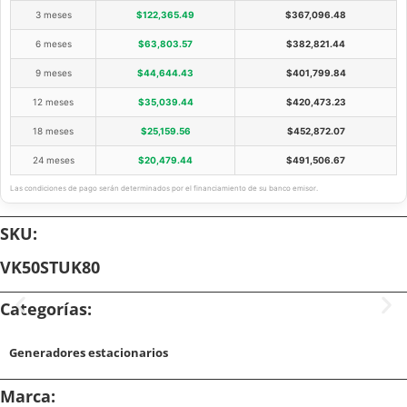
3 meses
$
122,365.49
$
367,096.48
6 meses
$
63,803.57
$
382,821.44
9 meses
$
44,644.43
$
401,799.84
12 meses
$
35,039.44
$
420,473.23
18 meses
$
25,159.56
$
452,872.07
24 meses
$
20,479.44
$
491,506.67
Las condiciones de pago serán determinados por el financiamiento de su banco emisor.
SKU:
VK50STUK80
Categorías:
Generadores estacionarios
Marca: