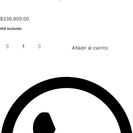
$
338,900.00
IVA incluido
Generador
Añadir al carrito
estacionario
trifasico
Vekcer
de
cabina
acustica
motor
Ukura
80hp
49kw
-
VK50STUK80
cantidad