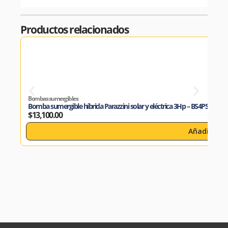
Productos relacionados
Bombas sumergibles
Bomba sumergible híbrida Parazzini solar y eléctrica 3Hp – BS4PS-13-60
$
13,100.00
Añadir al c