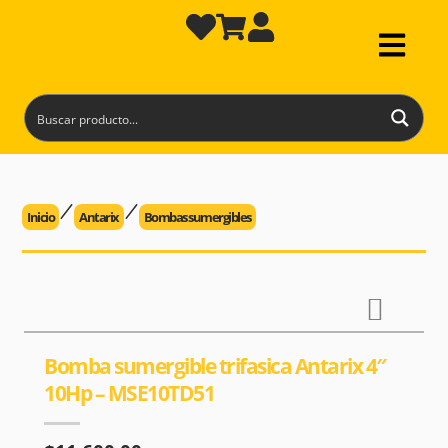
Inicio
Antarix
Bombas sumergibles
Bomba sumergible trifasica Antarix 4″
10Hp – MSE10TD51