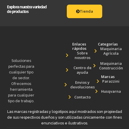
Explora nuestra variedad
de productos
Tienda
Enlaces
Categorías
rápidos
Maquinaria
Sobre
Agrícola
nosotros
Soluciones
Maquinaria
perfectas para
Centro de
Construcción
ayuda
cualquier tipo
Marcas
de sector.
Parazzini
Envios y
Ofrecemos
devoluciones
herramienta
Husqvarna
para cualquier
Contacto
tipo de trabajo.
Las marcas registradas y logotipos aquí mostrados son propiedad
de sus respectivos dueños y son utilizadas únicamente con fines
enunciativos e ilustrativos.