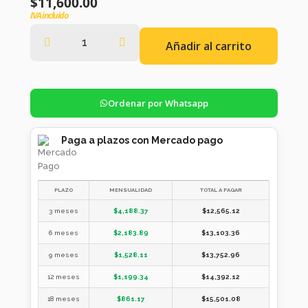
$
11,600.00
IVA incluido
Añadir al carrito
Ordenar por Whatsapp
Paga a plazos con Mercado pago
PLAZO
MENSUALIDAD
TOTAL A PAGAR
3 meses
$
4,188.37
$
12,565.12
6 meses
$
2,183.89
$
13,103.36
9 meses
$
1,528.11
$
13,752.96
12 meses
$
1,199.34
$
14,392.12
18 meses
$
861.17
$
15,501.08