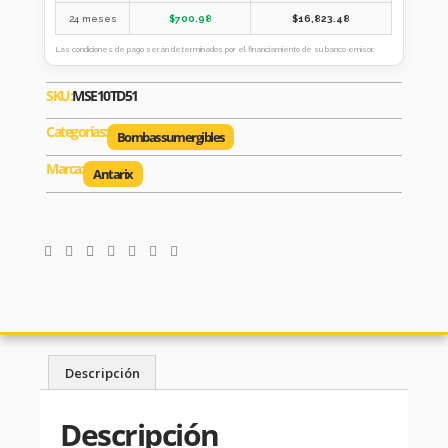
24 meses
$
700.98
$
16,823.48
Las condiciones de pago serán determinados por el financiamiento de su banco emisor.
SKU:
MSE10TD51
Categorías:
Bombas sumergibles
Marca:
Antarix
Descripción
Descripción