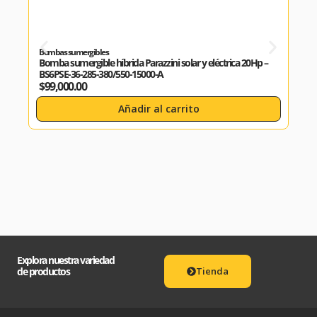
Bombas sumergibles
Bomb
Bomba sumergible híbrida Parazzini solar y eléctrica 20Hp –
Bomb
BS6PSE-36-285-380/550-15000-A
BS4P
$
99,000.00
$
13
Añadir al carrito
Explora nuestra variedad
de productos
Tienda