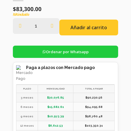
$
83,300.00
IVA incluido
Añadir al carrito
Ordenar por Whatsapp
Paga a plazos con Mercado pago
PLAZO
MENSUALIDAD
TOTAL A PAGAR
3 meses
$
30,076.85
$
90,230.56
6 meses
$
15,682.61
$
94,095.68
9 meses
$
10,973.39
$
98,760.48
12 meses
$
8,612.53
$
103,350.31