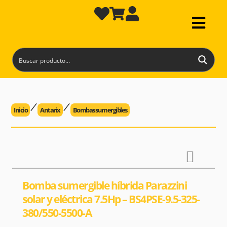
Inicio
Antarix
Bombas sumergibles
Bomba sumergible híbrida Parazzini
solar y eléctrica 7.5Hp – BS4PSE-9.5-325-
380/550-5500-A