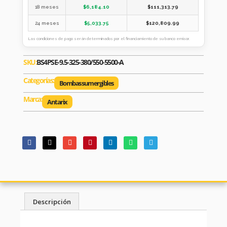
18 meses
$
6,184.10
$
111,313.79
24 meses
$
5,033.75
$
120,809.99
Las condiciones de pago serán determinados por el financiamiento de su banco emisor.
SKU:
BS4PSE-9.5-325-380/550-5500-A
Categorías:
Bombas sumergibles
Marca:
Antarix
Descripción