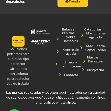
de productos
Tienda
Enlaces
Categorías
rápidos
Maquinaria
Sobre
Agrícola
nosotros
Maquinaria
Soluciones
Centro de
Construcción
ayuda
perfectas para
Marcas
cualquier tipo
Parazzini
Envios y
de sector.
devoluciones
Ofrecemos
Husqvarna
herramienta
Contacto
para cualquier
tipo de trabajo.
Las marcas registradas y logotipos aquí mostrados son propiedad
de sus respectivos dueños y son utilizadas únicamente con fines
enunciativos e ilustrativos.