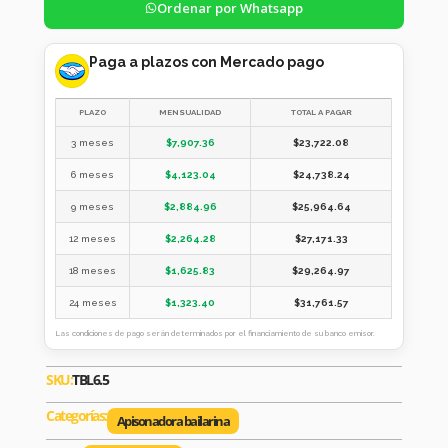
Ordenar por Whatsapp
Paga a plazos con Mercado pago
PLAZO
MENSUALIDAD
TOTAL A PAGAR
3 meses
$
7,907.36
$
23,722.08
6 meses
$
4,123.04
$
24,738.24
9 meses
$
2,884.96
$
25,964.64
12 meses
$
2,264.28
$
27,171.33
18 meses
$
1,625.83
$
29,264.97
24 meses
$
1,323.40
$
31,761.57
Las condiciones de pago serán determinados por el financiamiento de su banco emisor.
SKU:
TBL6.5
Categorías:
Apisonadora bailarina