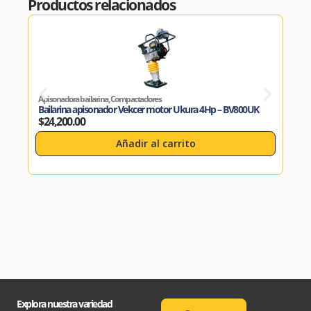
Productos relacionados
Apisonadora bailarina
,
Compactadores
Apiso
Bailarina apisonador Vekcer motor Ukura 4Hp – BV800UK
Bail
$
24,200.00
$
36
Añadir al carrito
Explora nuestra variedad