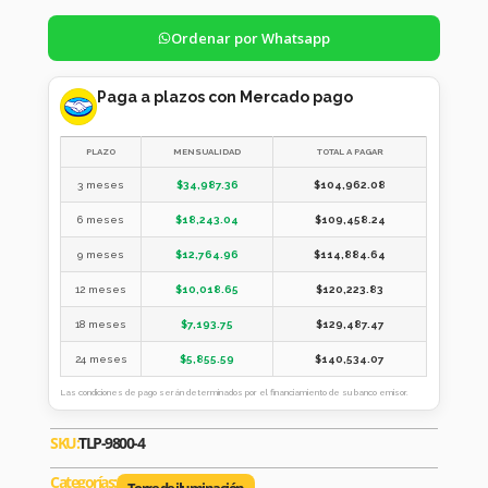
Ordenar por Whatsapp
Paga a plazos con Mercado pago
PLAZO
MENSUALIDAD
TOTAL A PAGAR
3 meses
$
34,987.36
$
104,962.08
6 meses
$
18,243.04
$
109,458.24
9 meses
$
12,764.96
$
114,884.64
12 meses
$
10,018.65
$
120,223.83
18 meses
$
7,193.75
$
129,487.47
24 meses
$
5,855.59
$
140,534.07
Las condiciones de pago serán determinados por el financiamiento de su banco emisor.
SKU:
TLP-9800-4
Categorías: