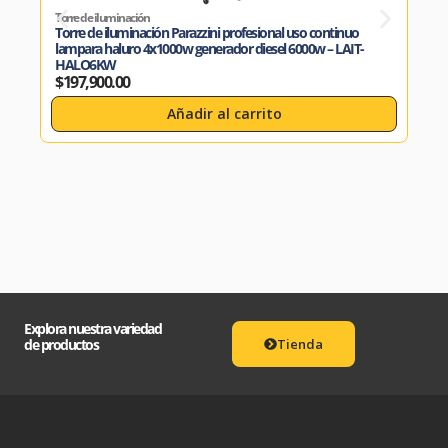
Torre de iluminación
Torre
Torre de iluminación Parazzini profesional uso continuo
Torr
lampara haluro 4x1000w generador diesel 6000w – LAIT-
lamp
HALO6KW
$
18
$
197,900.00
Añadir al carrito
Explora nuestra variedad
de productos
Tienda