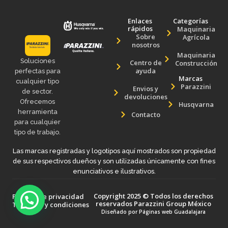
Enlaces
Categorías
rápidos
Maquinaria
Sobre
Agrícola
nosotros
Maquinaria
Soluciones
Centro de
Construcción
ayuda
perfectas para
Marcas
cualquier tipo
Parazzini
Envios y
de sector.
devoluciones
Ofrecemos
Husqvarna
herramienta
Contacto
para cualquier
tipo de trabajo.
Las marcas registradas y logotipos aquí mostrados son propiedad
de sus respectivos dueños y son utilizadas únicamente con fines
enunciativos e ilustrativos.
Copyright 2025 © Todos los derechos
Politica de privacidad
reservados Parazzini Group México
Terminos y condiciones
Diseñado por
Páginas web Guadalajara