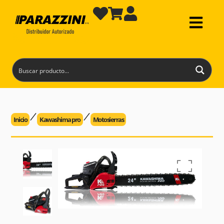
Inicio
Kawashima pro
Motosierras