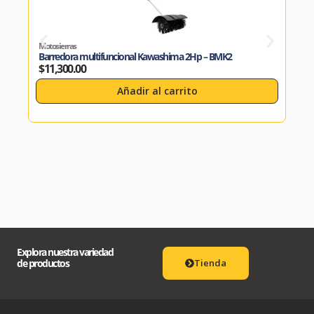
Motosierras
Motos
Barredora multifuncional Kawashima 2Hp – BMK2
Cort
$
11,300.00
$
4,
Añadir al carrito
Explora nuestra variedad
de productos
Tienda