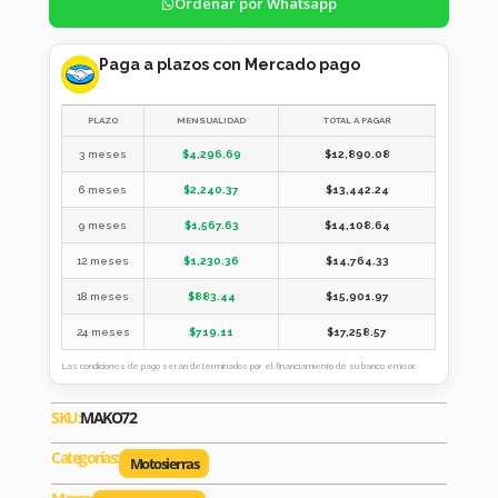
Ordenar por Whatsapp
Paga a plazos con Mercado pago
PLAZO
MENSUALIDAD
TOTAL A PAGAR
3 meses
$
4,296.69
$
12,890.08
6 meses
$
2,240.37
$
13,442.24
9 meses
$
1,567.63
$
14,108.64
12 meses
$
1,230.36
$
14,764.33
18 meses
$
883.44
$
15,901.97
24 meses
$
719.11
$
17,258.57
Las condiciones de pago serán determinados por el financiamiento de su banco emisor.
SKU:
MAKO72
Categorías:
Motosierras