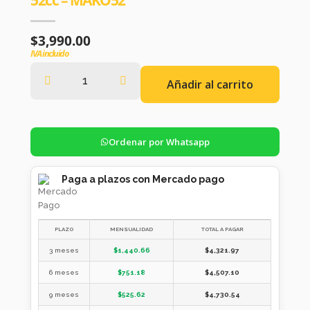
$
3,990.00
IVA incluido
Añadir al carrito
Ordenar por Whatsapp
Paga a plazos con Mercado pago
PLAZO
MENSUALIDAD
TOTAL A PAGAR
3 meses
$
1,440.66
$
4,321.97
6 meses
$
751.18
$
4,507.10
9 meses
$
525.62
$
4,730.54