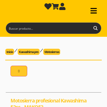
Inicio
Kawashima pro
Motosierras
Motosierra profesional Kawashima
52cc – MAKO52