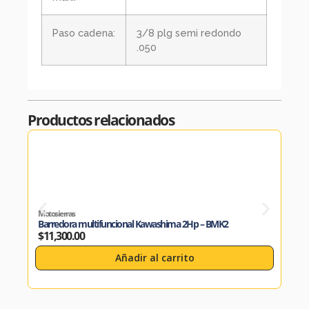
Paso cadena:
3/8 plg semi redondo
.050
Productos relacionados
Motosierras
Motos
Barredora multifuncional Kawashima 2Hp – BMK2
Cort
$
11,300.00
$
4,
Añadir al carrito