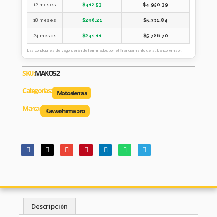
12 meses
$
412.53
$
4,950.39
18 meses
$
296.21
$
5,331.84
24 meses
$
241.11
$
5,786.70
Las condiciones de pago serán determinados por el financiamiento de su banco emisor.
SKU:
MAKO52
Categorías:
Motosierras
Marca:
Kawashima pro
Descripción