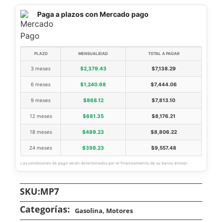
Paga a plazos con Mercado pago
PLAZO
MENSUALIDAD
TOTAL A PAGAR
3 meses
$
2,379.43
$
7,138.29
6 meses
$
1,240.68
$
7,444.06
9 meses
$
868.12
$
7,813.10
12 meses
$
681.35
$
8,176.21
18 meses
$
489.23
$
8,806.22
24 meses
$
398.23
$
9,557.48
Las condiciones de pago serán determinados por el financiamiento de su banco emisor.
SKU:
MP7
Categorías:
Gasolina
,
Motores