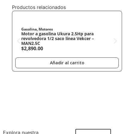
Productos relacionados
Gasolina
,
Motores
G
Motor a gasolina Ukura 2.5Hp para
M
revolvedora 1/2 saco línea Vekcer –
a
MAN2.5C
$
$
2,890.00
Añadir al carrito
Explora nuestra