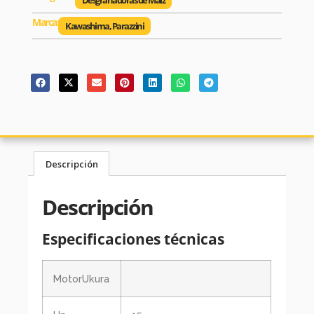
Desgranadoras de Maíz
Marca:
Kawashima
,
Parazzini
Descripción
Descripción
Especificaciones técnicas
MotorUkura