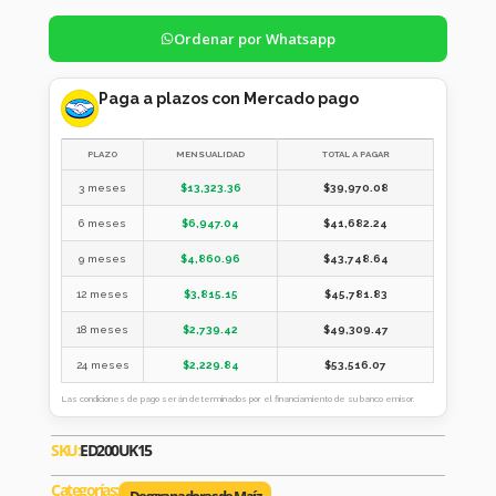
Ordenar por Whatsapp
Paga a plazos con Mercado pago
PLAZO
MENSUALIDAD
TOTAL A PAGAR
3 meses
$
13,323.36
$
39,970.08
6 meses
$
6,947.04
$
41,682.24
9 meses
$
4,860.96
$
43,748.64
12 meses
$
3,815.15
$
45,781.83
18 meses
$
2,739.42
$
49,309.47
24 meses
$
2,229.84
$
53,516.07
Las condiciones de pago serán determinados por el financiamiento de su banco emisor.
SKU:
ED200UK15
Categorías: