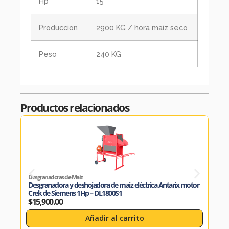
Hp
15
Produccion
2900 KG / hora maiz seco
Peso
240 KG
Productos relacionados
Desgranadoras de Maíz
Desgr
Desgranadora y deshojadora de maiz eléctrica Antarix motor
Desg
Crek de Siemens 1Hp – DL1800S1
6Hp
$
15,900.00
$
19
Añadir al carrito