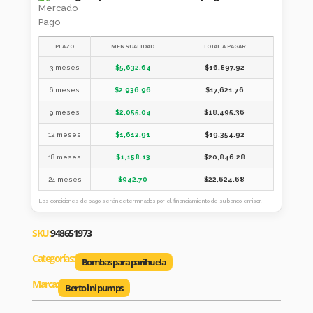
PLAZO
MENSUALIDAD
TOTAL A PAGAR
3 meses
$
5,632.64
$
16,897.92
6 meses
$
2,936.96
$
17,621.76
9 meses
$
2,055.04
$
18,495.36
12 meses
$
1,612.91
$
19,354.92
18 meses
$
1,158.13
$
20,846.28
24 meses
$
942.70
$
22,624.68
Las condiciones de pago serán determinados por el financiamiento de su banco emisor.
SKU:
948651973
Categorías:
Bombas para parihuela
Marca:
Bertolini pumps