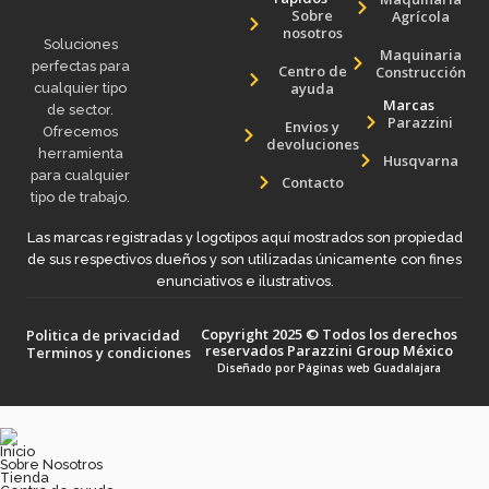
Sobre
Agrícola
nosotros
Soluciones
Maquinaria
perfectas para
Centro de
Construcción
ayuda
cualquier tipo
Marcas
de sector.
Parazzini
Envios y
Ofrecemos
devoluciones
herramienta
Husqvarna
para cualquier
Contacto
tipo de trabajo.
Las marcas registradas y logotipos aquí mostrados son propiedad
de sus respectivos dueños y son utilizadas únicamente con fines
enunciativos e ilustrativos.
Copyright 2025 © Todos los derechos
Politica de privacidad
reservados Parazzini Group México
Terminos y condiciones
Diseñado por
Páginas web Guadalajara
Inicio
Sobre Nosotros
Tienda