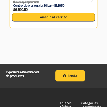
Bombas para parihuela
Bomb
Control de presion alta 50 bar – BMH50
Cont
$
6,690.00
$
4,
Añadir al carrito
Explora nuestra variedad
de productos
Tienda
Enlaces
Categorías
rápidos
Maquinaria