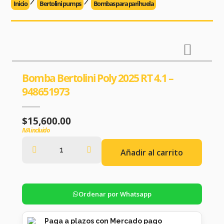
Inicio
Bertolini pumps
Bombas para parihuela
Bomba Bertolini Poly 2025 RT 4.1 –
948651973
$
15,600.00
IVA incluido
Añadir al carrito
Ordenar por Whatsapp
Paga a plazos con Mercado pago