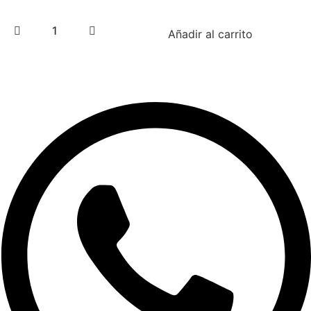
Vibrador
Añadir al carrito
para
concreto
eléctrico
Husqvarna
-
SMART60
cantidad