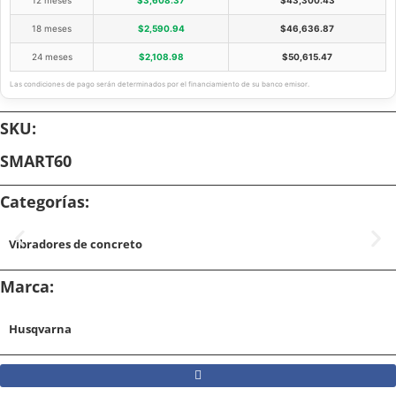
12 meses
$
3,608.37
$
43,300.43
18 meses
$
2,590.94
$
46,636.87
24 meses
$
2,108.98
$
50,615.47
Las condiciones de pago serán determinados por el financiamiento de su banco emisor.
SKU:
SMART60
Categorías:
Vibradores de concreto
Marca:
Husqvarna