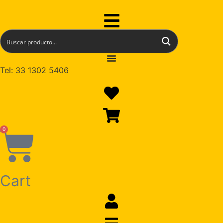
Ir
al
Flyout
contenido
Menu
Tel: 33 1302 5406
0
Cart