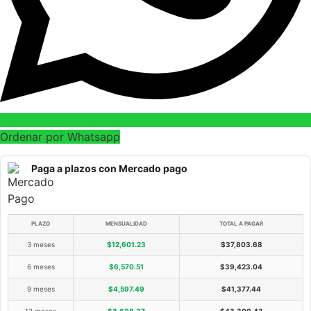
Ordenar por Whatsapp
Paga a plazos con Mercado pago
PLAZO
MENSUALIDAD
TOTAL A PAGAR
3 meses
$
12,601.23
$
37,803.68
6 meses
$
6,570.51
$
39,423.04
9 meses
$
4,597.49
$
41,377.44