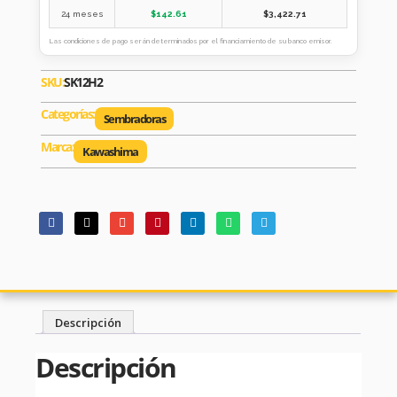
24 meses
$
142.61
$
3,422.71
Las condiciones de pago serán determinados por el financiamiento de su banco emisor.
SKU:
SK12H2
Categorías:
Sembradoras
Marca:
Kawashima
Descripción
Descripción