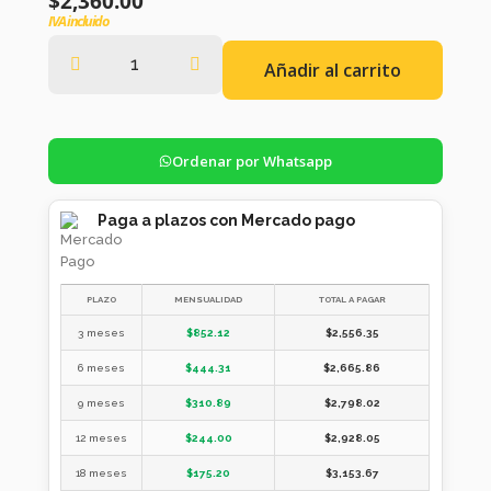
$
2,360.00
IVA incluido
Añadir al carrito
Ordenar por Whatsapp
Paga a plazos con Mercado pago
PLAZO
MENSUALIDAD
TOTAL A PAGAR
3 meses
$
852.12
$
2,556.35
6 meses
$
444.31
$
2,665.86
9 meses
$
310.89
$
2,798.02
12 meses
$
244.00
$
2,928.05
18 meses
$
175.20
$
3,153.67