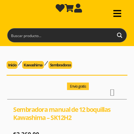
Inicio
Kawashima
Sembradoras
Envio gratis
Sembradora manual de 12 boquillas
Kawashima – SK12H2