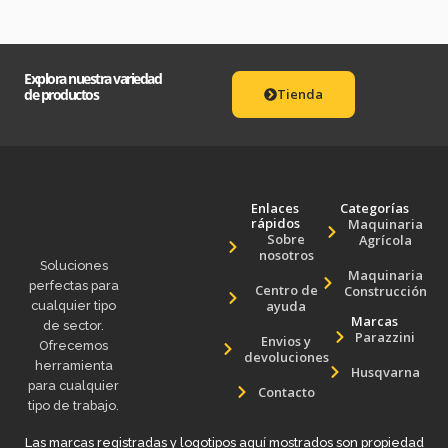
Explora nuestra variedad
de productos
Tienda
Enlaces
Categorías
rápidos
Maquinaria
Sobre
Agrícola
nosotros
Soluciones
Maquinaria
perfectas para
Centro de
Construcción
ayuda
cualquier tipo
Marcas
de sector.
Parazzini
Envios y
Ofrecemos
devoluciones
herramienta
Husqvarna
para cualquier
Contacto
tipo de trabajo.
Las marcas registradas y logotipos aquí mostrados son propiedad