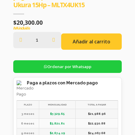
Ukura 15Hp – MLTX4UK15
$
20,300.00
IVA incluido
Añadir al carrito
Ordenar por Whatsapp
Paga a plazos con Mercado pago
PLAZO
MENSUALIDAD
TOTAL A PAGAR
3 meses
$
7,329.65
$
21,988.96
6 meses
$
3,821.81
$
22,930.88
9 meses
$
2,674.19
$
24,067.68