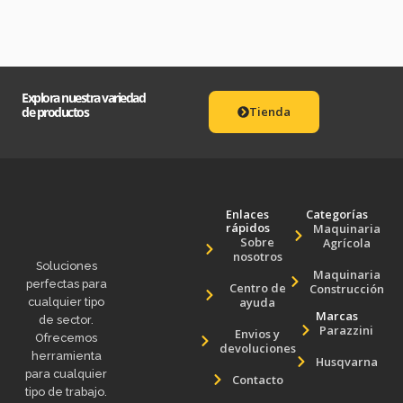
Explora nuestra variedad
de productos
Tienda
Enlaces
Categorías
rápidos
Maquinaria
Sobre
Agrícola
nosotros
Soluciones
Maquinaria
perfectas para
Centro de
Construcción
ayuda
cualquier tipo
Marcas
de sector.
Parazzini
Envios y
Ofrecemos
devoluciones
herramienta
Husqvarna
para cualquier
Contacto
tipo de trabajo.