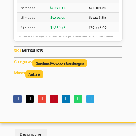
12 meses
$
2,098.85
$
25,186.21
18 meses
$
1,507.05
$
27,126.89
24 meses
$
1,226.71
$
29,441.09
Las condiciones de pago serán determinados por el financiamiento de su banco emisor.
SKU:
MLTX4UK15
Categorías:
Gasolina
,
Motobombas de agua
Marca:
Antarix
Descripción