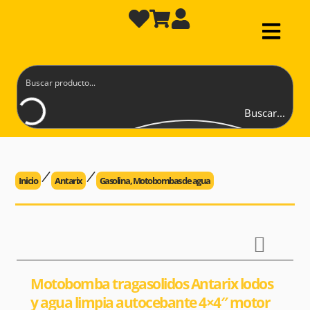
Buscar...
Inicio
Antarix
Gasolina
,
Motobombas de agua
Motobomba tragasolidos Antarix lodos
y agua limpia autocebante 4×4″ motor