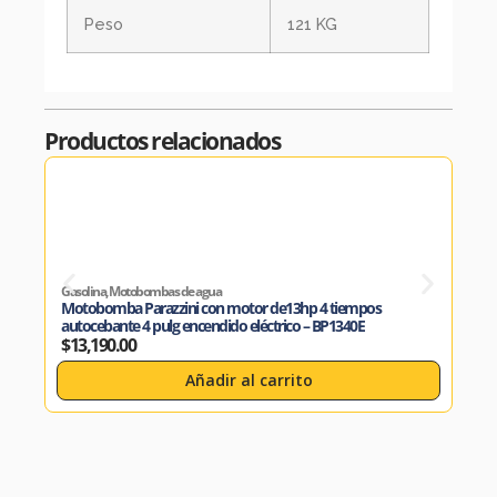
Peso
121 KG
Productos relacionados
Gasolina
,
Motobombas de agua
Gasol
Motobomba Parazzini con motor de13hp 4 tiempos
Moto
autocebante 4 pulg encendido eléctrico – BP1340E
auto
$
13,190.00
$
5,
Añadir al carrito