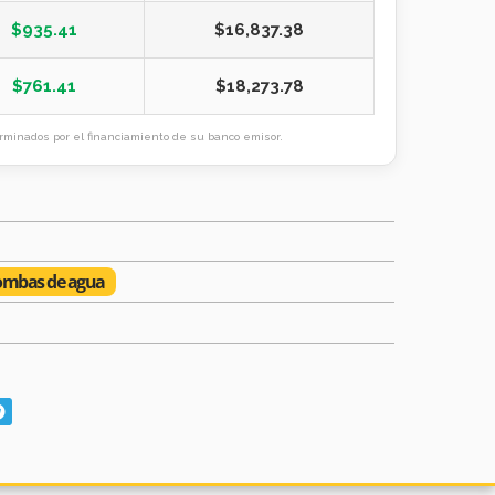
$
935.41
$
16,837.38
$
761.41
$
18,273.78
minados por el financiamiento de su banco emisor.
mbas de agua