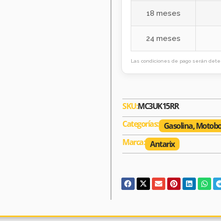
18 meses
24 meses
Las condiciones de pago serán deter
SKU:
MC3UK15RR
Categorías:
Gasolina
,
Motobo
Marca:
Antarix