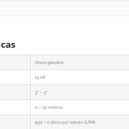
icas
Ukura gasolina
15 HP
3″ – 3″
0 – 30 metros
930 – 0 litros por minuto (LPM)