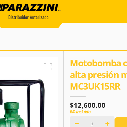
Motobomba ce
alta presión 
MC3UK15RR
$
12,600.00
IVA incluido