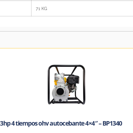
71 KG
3hp 4 tiempos ohv autocebante 4×4″ – BP1340