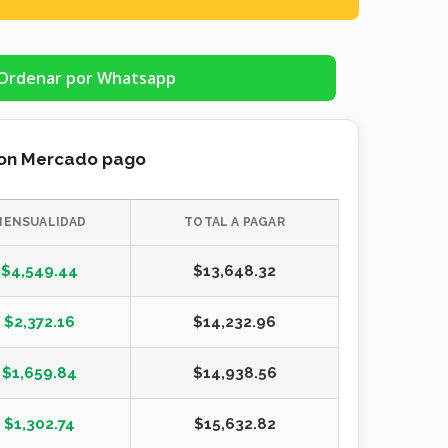
Ordenar por Whatsapp
con Mercado pago
MENSUALIDAD
TOTAL A PAGAR
$
4,549.44
$
13,648.32
$
2,372.16
$
14,232.96
$
1,659.84
$
14,938.56
$
1,302.74
$
15,632.82