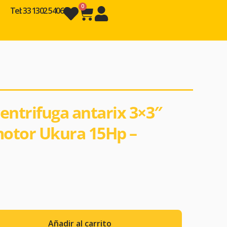
0
Tel: 33 1302 5406
ntrifuga antarix 3×3″
motor Ukura 15Hp –
Añadir al carrito