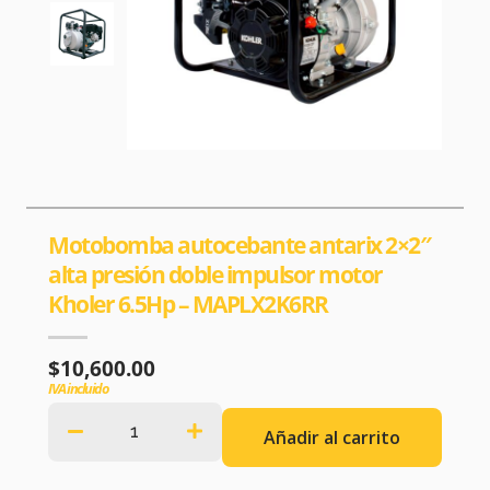
Motobomba autocebante antarix 2×2″
alta presión doble impulsor motor
Kholer 6.5Hp – MAPLX2K6RR
$
10,600.00
IVA incluido
Añadir al carrito