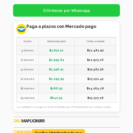
Ordenar por Whatsapp
Paga a plazos con Mercado pago
PLAZO
MENSUALIDAD
TOTAL A PAGAR
3 meses
$
3,827.31
$
11,481.92
6 meses
$
1,995.63
$
11,973.76
9 meses
$
1,396.37
$
12,567.36
12 meses
$
1,095.95
$
13,151.42
18 meses
$
786.93
$
14,164.78
24 meses
$
640.55
$
15,373.18
Las condiciones de pago serán determinados por el financiamiento de su banco emisor.
SKU:
MAPLX2K6RR
Categorías: