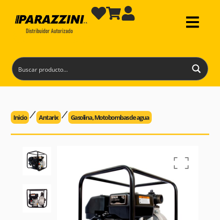
Inicio
Antarix
Gasolina
,
Motobombas de agua