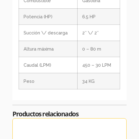
Combustible
Gasolina
Potencia (HP)
6.5 HP
Succión \/ descarga
2″ \/ 2″
Altura máxima
0 – 80 m
Caudal (LPM)
450 – 30 LPM
Peso
34 KG
Productos relacionados