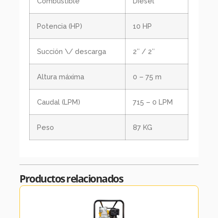
Combustible
Diésel
Potencia (HP)
10 HP
Succión \/ descarga
2″ / 2″
Altura máxima
0 – 75 m
Caudal (LPM)
715 – 0 LPM
Peso
87 KG
Productos relacionados