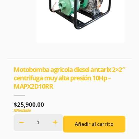
Motobomba agricola diesel antarix 2×2″
centrifuga muy alta presión 10Hp –
MAPX2D10RR
$
25,900.00
IVA incluido
Añadir al carrito