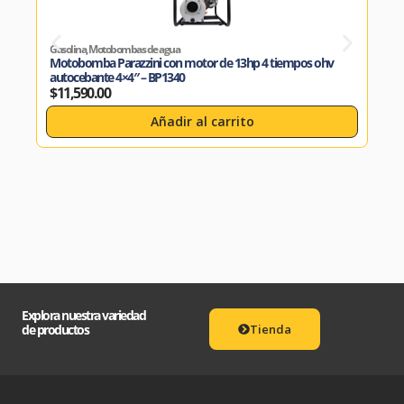
Gasolina
,
Motobombas de agua
Gasol
Motobomba Parazzini con motor de 13hp 4 tiempos ohv
Moto
autocebante 4×4″ – BP1340
BP1
$
11,590.00
$
14
Añadir al carrito
Explora nuestra variedad
de productos
Tienda