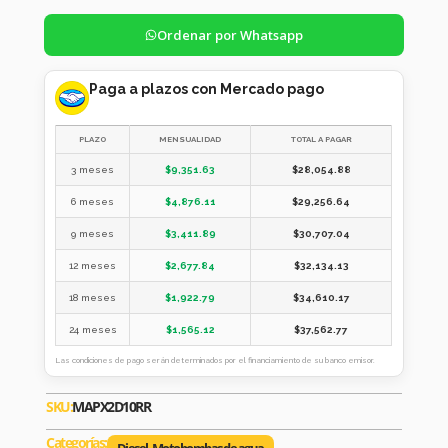
Ordenar por Whatsapp
Paga a plazos con Mercado pago
PLAZO
MENSUALIDAD
TOTAL A PAGAR
3 meses
$
9,351.63
$
28,054.88
6 meses
$
4,876.11
$
29,256.64
9 meses
$
3,411.89
$
30,707.04
12 meses
$
2,677.84
$
32,134.13
18 meses
$
1,922.79
$
34,610.17
24 meses
$
1,565.12
$
37,562.77
Las condiciones de pago serán determinados por el financiamiento de su banco emisor.
SKU:
MAPX2D10RR
Categorías: