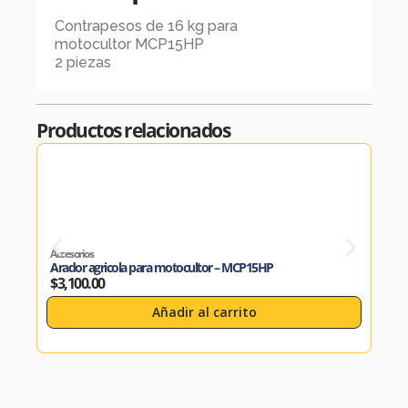
Contrapesos de 16 kg para
motocultor MCP15HP
2 piezas
Productos relacionados
Accesorios
Acces
Arador agricola para motocultor – MCP15HP
Arad
$
3,100.00
$
4,
Añadir al carrito