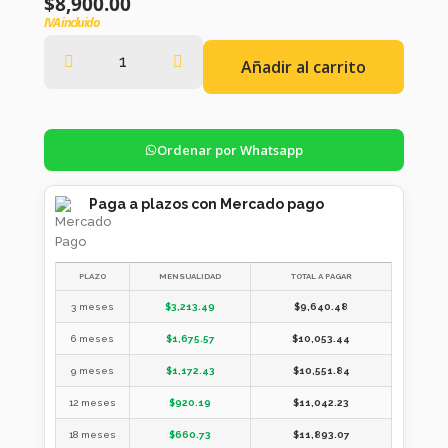
$
8,900.00
IVA incluido
Añadir al carrito
Ordenar por Whatsapp
Paga a plazos con Mercado pago
PLAZO
MENSUALIDAD
TOTAL A PAGAR
3 meses
$
3,213.49
$
9,640.48
6 meses
$
1,675.57
$
10,053.44
9 meses
$
1,172.43
$
10,551.84
12 meses
$
920.19
$
11,042.23
18 meses
$
660.73
$
11,893.07