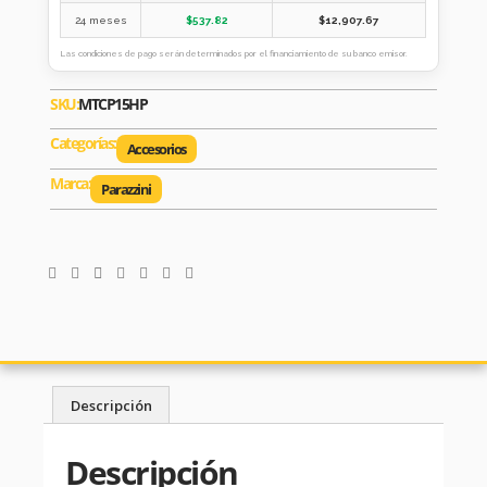
24 meses
$
537.82
$
12,907.67
Las condiciones de pago serán determinados por el financiamiento de su banco emisor.
SKU:
MTCP15HP
Categorías:
Accesorios
Marca:
Parazzini
Descripción
Descripción