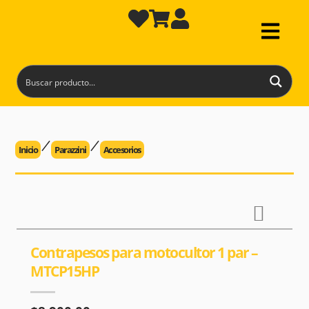
Inicio
Parazzini
Accesorios
Contrapesos para motocultor 1 par –
MTCP15HP