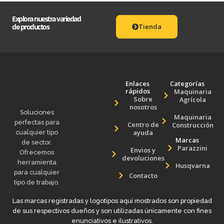
Explora nuestra variedad
de productos
Tienda
Enlaces
Categorías
rápidos
Maquinaria
Sobre
Agrícola
nosotros
Soluciones
Maquinaria
perfectas para
Centro de
Construcción
ayuda
cualquier tipo
Marcas
de sector.
Parazzini
Envios y
Ofrecemos
devoluciones
herramienta
Husqvarna
para cualquier
Contacto
tipo de trabajo.
Las marcas registradas y logotipos aquí mostrados son propiedad
de sus respectivos dueños y son utilizadas únicamente con fines
enunciativos e ilustrativos.