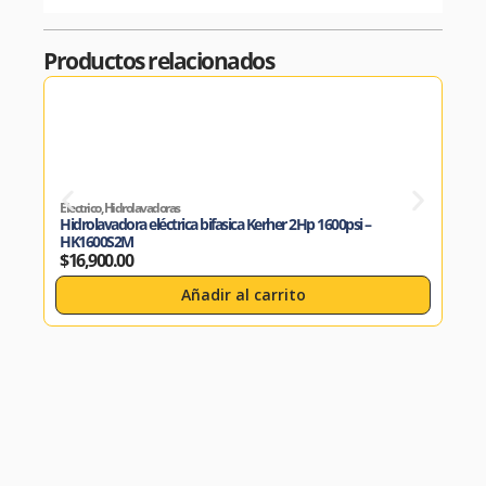
Productos relacionados
Electrico
,
Hidrolavadoras
Acces
Hidrolavadora eléctrica bifasica Kerher 2Hp 1600psi –
Tapa
HK1600S2M
HP1
$
16,900.00
$
4,
Añadir al carrito