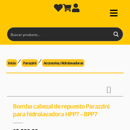
Inicio
Parazzini
Accesorios
,
Hidrolavadoras
Bomba cabezal de repuesto Parazzini
para hidrolavadora HPP7 – BPP7