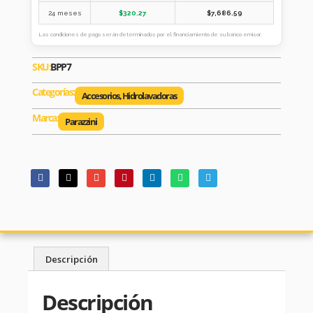
24 meses
$
320.27
$
7,686.59
Las condiciones de pago serán determinados por el financiamiento de su banco emisor.
SKU:
BPP7
Categorías:
Accesorios
,
Hidrolavadoras
Marca:
Parazzini
Descripción
Descripción