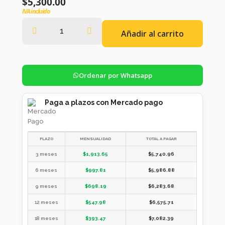
$
5,300.00
IVA incluido
Añadir al carrito
Ordenar por Whatsapp
Paga a plazos con Mercado pago
PLAZO
MENSUALIDAD
TOTAL A PAGAR
3 meses
$
1,913.65
$
5,740.96
6 meses
$
997.81
$
5,986.88
9 meses
$
698.19
$
6,283.68
12 meses
$
547.98
$
6,575.71
18 meses
$
393.47
$
7,082.39