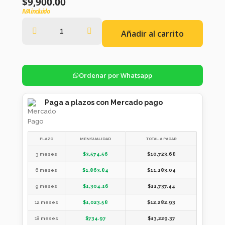
$
9,900.00
IVA incluido
Añadir al carrito
Ordenar por Whatsapp
Paga a plazos con Mercado pago
PLAZO
MENSUALIDAD
TOTAL A PAGAR
3 meses
$
3,574.56
$
10,723.68
6 meses
$
1,863.84
$
11,183.04
9 meses
$
1,304.16
$
11,737.44
12 meses
$
1,023.58
$
12,282.93
18 meses
$
734.97
$
13,229.37