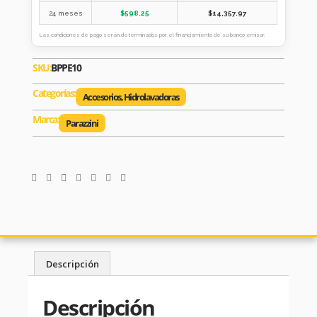
24 meses
$
598.25
$
14,357.97
Las condiciones de pago serán determinados por el financiamiento de su banco emisor.
SKU:
BPPE10
Categorías:
Accesorios
,
Hidrolavadoras
Marca:
Parazzini
Descripción
Descripción