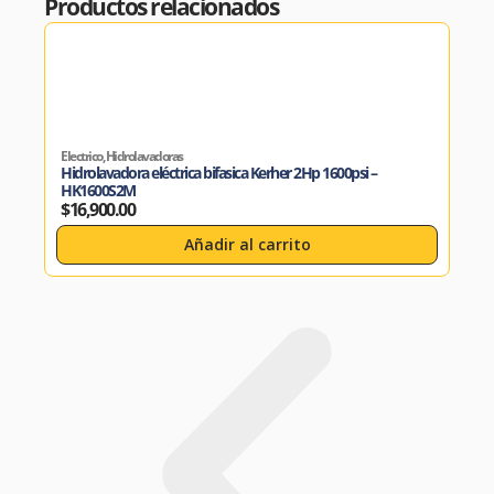
Productos relacionados
Electrico
,
Hidrolavadoras
Gasol
Hidrolavadora eléctrica bifasica Kerher 2Hp 1600psi –
Hidr
HK1600S2M
$
7,
$
16,900.00
Añadir al carrito