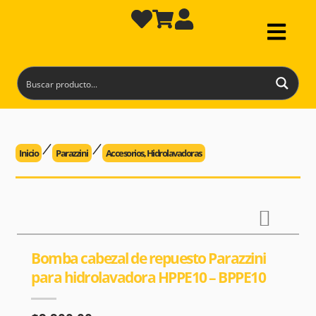
Inicio
Parazzini
Accesorios
,
Hidrolavadoras
Bomba cabezal de repuesto Parazzini
para hidrolavadora HPPE10 – BPPE10