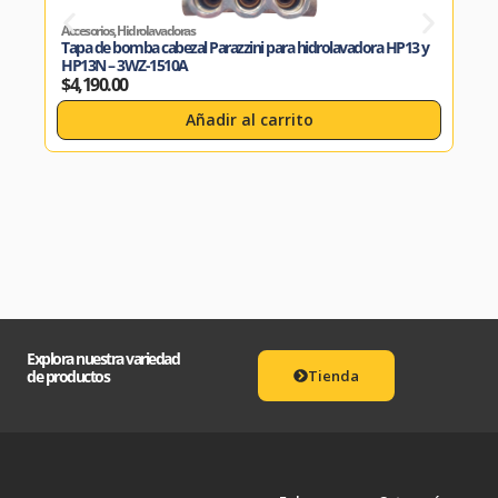
Accesorios
,
Hidrolavadoras
Gasol
Tapa de bomba cabezal Parazzini para hidrolavadora HP13 y
Hidr
HP13N – 3WZ-1510A
$
7,
$
4,190.00
Añadir al carrito
Explora nuestra variedad
de productos
Tienda