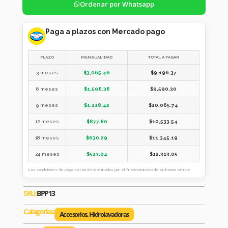
Ordenar por Whatsapp
Paga a plazos con Mercado pago
PLAZO
MENSUALIDAD
TOTAL A PAGAR
3 meses
$
3,065.46
$
9,196.37
6 meses
$
1,598.38
$
9,590.30
9 meses
$
1,118.42
$
10,065.74
12 meses
$
877.80
$
10,533.54
18 meses
$
630.29
$
11,345.19
24 meses
$
513.04
$
12,313.05
Las condiciones de pago serán determinados por el financiamiento de su banco emisor.
SKU:
BPP13
Categorías:
Accesorios
,
Hidrolavadoras